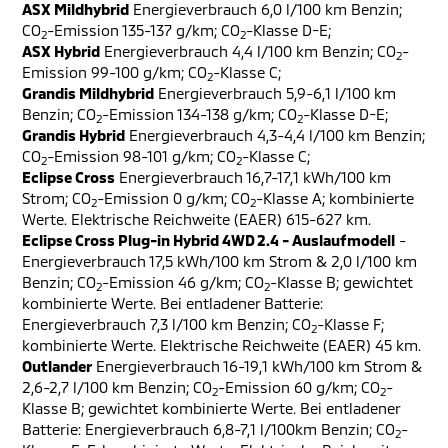
ASX Mildhybrid
Energieverbrauch 6,0 l/100 km Benzin;
CO
-Emission 135-137 g/km; CO
-Klasse D-E;
2
2
ASX Hybrid
Energieverbrauch 4,4 l/100 km Benzin; CO
-
2
Emission 99-100 g/km; CO
-Klasse C;
2
Grandis Mildhybrid
Energieverbrauch 5,9-6,1 l/100 km
Benzin; CO
-Emission 134-138 g/km; CO
-Klasse D-E;
2
2
Grandis Hybrid
Energieverbrauch 4,3-4,4 l/100 km Benzin;
CO
-Emission 98-101 g/km; CO
-Klasse C;
2
2
Eclipse Cross
Energieverbrauch 16,7-17,1 kWh/100 km
Strom; CO
-Emission 0 g/km; CO
-Klasse A; kombinierte
2
2
Werte. Elektrische Reichweite (EAER) 615-627 km.
Eclipse Cross Plug-in Hybrid 4WD 2.4 - Auslaufmodell
-
Energieverbrauch 17,5 kWh/100 km Strom & 2,0 l/100 km
Benzin; CO
-Emission 46 g/km; CO
-Klasse B; gewichtet
2
2
kombinierte Werte. Bei entladener Batterie:
Energieverbrauch 7,3 l/100 km Benzin; CO
-Klasse F;
2
kombinierte Werte. Elektrische Reichweite (EAER) 45 km.
Outlander
Energieverbrauch 16-19,1 kWh/100 km Strom &
2,6-2,7 l/100 km Benzin; CO
-Emission 60 g/km; CO
-
2
2
Klasse B; gewichtet kombinierte Werte. Bei entladener
Batterie: Energieverbrauch 6,8-7,1 l/100km Benzin; CO
-
2