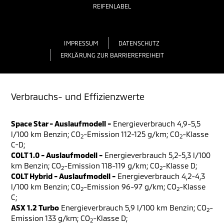
REIFENLABEL
IMPRESSUM
DATENSCHUTZ
ERKLÄRUNG ZUR BARRIEREFREIHEIT
Verbrauchs- und Effizienzwerte
Space Star - Auslaufmodell -
Energieverbrauch 4,9-5,5
l/100 km Benzin; CO
-Emission 112-125 g/km; CO
-Klasse
2
2
C-D;
COLT 1.0 - Auslaufmodell -
Energieverbrauch 5,2-5,3 l/100
km Benzin; CO
-Emission 118-119 g/km; CO
-Klasse D;
2
2
COLT Hybrid - Auslaufmodell -
Energieverbrauch 4,2-4,3
l/100 km Benzin; CO
-Emission 96-97 g/km; CO
-Klasse
2
2
C;
ASX 1.2 Turbo
Energieverbrauch 5,9 l/100 km Benzin; CO
-
2
Emission 133 g/km; CO
-Klasse D;
2