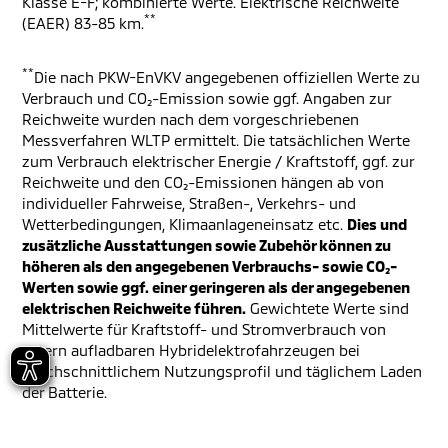
Klasse E-F; kombinierte Werte. Elektrische Reichweite
**
(EAER) 83-85 km.
**
Die nach PKW-EnVKV angegebenen offiziellen Werte zu
Verbrauch und CO₂-Emission sowie ggf. Angaben zur
Reichweite wurden nach dem vorgeschriebenen
Messverfahren WLTP ermittelt. Die tatsächlichen Werte
zum Verbrauch elektrischer Energie / Kraftstoff, ggf. zur
Reichweite und den CO₂-Emissionen hängen ab von
individueller Fahrweise, Straßen-, Verkehrs- und
Wetterbedingungen, Klimaanlageneinsatz etc.
Dies und
zusätzliche Ausstattungen sowie Zubehör können zu
höheren als den angegebenen Verbrauchs- sowie CO₂-
Werten sowie ggf. einer geringeren als der angegebenen
elektrischen Reichweite führen.
Gewichtete Werte sind
Mittelwerte für Kraftstoff- und Stromverbrauch von
extern aufladbaren Hybridelektrofahrzeugen bei
durchschnittlichem Nutzungsprofil und täglichem Laden
der Batterie.