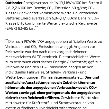
Outlander
Energieverbrauch 16-19,1 kWh/100 km Strom &
2,6-2,7 l/100 km Benzin; CO
-Emission 60 g/km; CO
-
2
2
Klasse B; gewichtet kombinierte Werte. Bei entladener
Batterie: Energieverbrauch 6,8-7,1 l/100km Benzin; CO
-
2
Klasse E-F; kombinierte Werte. Elektrische Reichweite
**
(EAER) 83-85 km.
**
Die nach PKW-EnVKV angegebenen offiziellen Werte zu
Verbrauch und CO₂-Emission sowie ggf. Angaben zur
Reichweite wurden nach dem vorgeschriebenen
Messverfahren WLTP ermittelt. Die tatsächlichen Werte
zum Verbrauch elektrischer Energie / Kraftstoff, ggf. zur
Reichweite und den CO₂-Emissionen hängen ab von
individueller Fahrweise, Straßen-, Verkehrs- und
Wetterbedingungen, Klimaanlageneinsatz etc.
Dies und
zusätzliche Ausstattungen sowie Zubehör können zu
höheren als den angegebenen Verbrauchs- sowie CO₂-
Werten sowie ggf. einer geringeren als der angegebenen
elektrischen Reichweite führen.
Gewichtete Werte sind
Mittelwerte für Kraftstoff- und Stromverbrauch von
extern aufladbaren Hybridelektrofahrzeugen bei