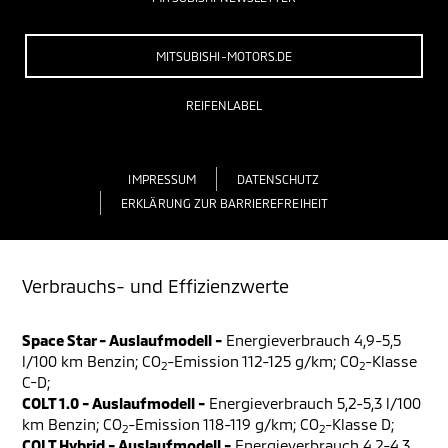
MITSUBISHI-MOTORS.DE
REIFENLABEL
IMPRESSUM
DATENSCHUTZ
ERKLÄRUNG ZUR BARRIEREFREIHEIT
Verbrauchs- und Effizienzwerte
Space Star - Auslaufmodell -
Energieverbrauch 4,9-5,5
l/100 km Benzin; CO
-Emission 112-125 g/km; CO
-Klasse
2
2
C-D;
COLT 1.0 - Auslaufmodell -
Energieverbrauch 5,2-5,3 l/100
km Benzin; CO
-Emission 118-119 g/km; CO
-Klasse D;
2
2
COLT Hybrid - Auslaufmodell -
Energieverbrauch 4,2-4,3