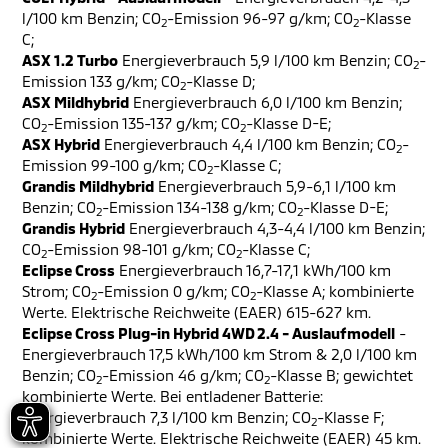
l/100 km Benzin; CO
-Emission 96-97 g/km; CO
-Klasse
2
2
C;
ASX 1.2 Turbo
Energieverbrauch 5,9 l/100 km Benzin; CO
-
2
Emission 133 g/km; CO
-Klasse D;
2
ASX Mildhybrid
Energieverbrauch 6,0 l/100 km Benzin;
CO
-Emission 135-137 g/km; CO
-Klasse D-E;
2
2
ASX Hybrid
Energieverbrauch 4,4 l/100 km Benzin; CO
-
2
Emission 99-100 g/km; CO
-Klasse C;
2
Grandis Mildhybrid
Energieverbrauch 5,9-6,1 l/100 km
Benzin; CO
-Emission 134-138 g/km; CO
-Klasse D-E;
2
2
Grandis Hybrid
Energieverbrauch 4,3-4,4 l/100 km Benzin;
CO
-Emission 98-101 g/km; CO
-Klasse C;
2
2
Eclipse Cross
Energieverbrauch 16,7-17,1 kWh/100 km
Strom; CO
-Emission 0 g/km; CO
-Klasse A; kombinierte
2
2
Werte. Elektrische Reichweite (EAER) 615-627 km.
Eclipse Cross Plug-in Hybrid 4WD 2.4 - Auslaufmodell
-
Energieverbrauch 17,5 kWh/100 km Strom & 2,0 l/100 km
Benzin; CO
-Emission 46 g/km; CO
-Klasse B; gewichtet
2
2
kombinierte Werte. Bei entladener Batterie:
Energieverbrauch 7,3 l/100 km Benzin; CO
-Klasse F;
2
kombinierte Werte. Elektrische Reichweite (EAER) 45 km.